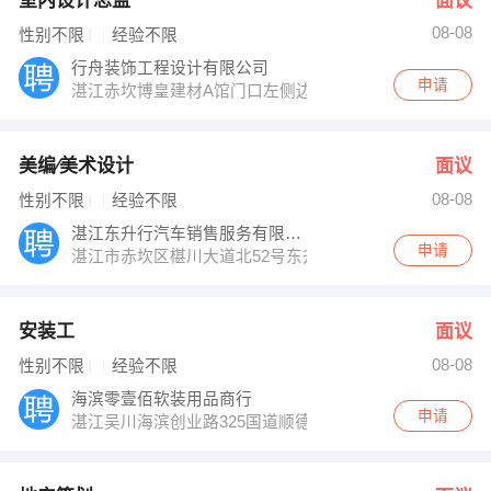
室内设计总监
面议
08-08
性别不限
经验不限
行舟装饰工程设计有限公司
申请
湛江赤坎博皇建材A馆门口左侧边
美编∕美术设计
面议
08-08
性别不限
经验不限
湛江东升行汽车销售服务有限公司
申请
湛江市赤坎区椹川大道北52号东升行东风日产专营店
安装工
面议
08-08
性别不限
经验不限
海滨零壹佰软装用品商行
申请
湛江吴川海滨创业路325国道顺德家私城右侧