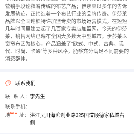
营销手段诠释着传统的布艺产品；伊莎莱以多年的告诉
发展轨迹，正缔造着一个布艺行业的品牌传奇。伊莎莱
品牌以全国连锁特许加盟专卖的市场运营模式，在短短
几年时间里建立起了几百家专卖店加盟网。今天的伊莎
莱，销售网络已遍布全国大多数大中型城市；伊莎莱以
窗帘布艺为核心，产品涵盖了“欧式、中式、古典、现
代、时尚、卡通”等多种风格，能够充分满足不同需要的
消费群体。
联系我们
联 系 人：
李先生
联系手机：
****
地 址：
湛江吴川海滨创业路325国道顺德家私城右
侧