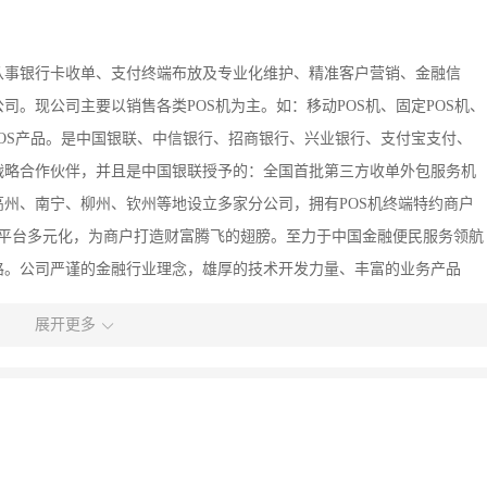
从事银行卡收单、支付终端布放及专业化维护、精准客户营销、金融信
。现公司主要以销售各类POS机为主。如：移动POS机、固定POS机、
POS产品。是中国银联、中信银行、招商银行、兴业银行、支付宝支付、
战略合作伙伴，并且是中国银联授予的：全国首批第三方收单外包服务机
州、南宁、柳州、钦州等地设立多家分公司，拥有POS机终端特约商户
付平台多元化，为商户打造财富腾飞的翅膀。至力于中国金融便民服务领航
路。公司严谨的金融行业理念，雄厚的技术开发力量、丰富的业务产品
户、机关事业单位等提供安全、保障、便捷、性人价比高的POS机终端
展开更多
值得拥有的合作伙伴，在此欢迎各界人士携手合作，互惠共赢。