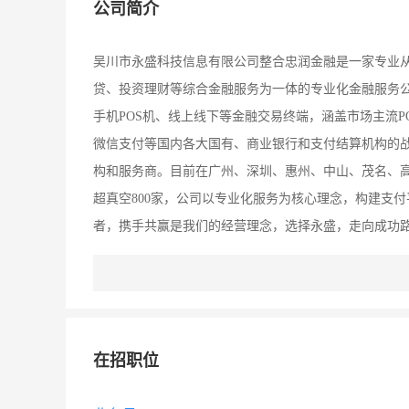
公司简介
吴川市永盛科技信息有限公司整合忠润金融是一家专业
贷、投资理财等综合金融服务为一体的专业化金融服务公司
手机POS机、线上线下等金融交易终端，涵盖市场主流
微信支付等国内各大国有、商业银行和支付结算机构的
构和服务商。目前在广州、深圳、惠州、中山、茂名、高
超真空800家，公司以专业化服务为核心理念，构建支
者，携手共赢是我们的经营理念，选择永盛，走向成功
线，竭诚为广大银行用户、通信运营商、大中型和个体商
服务。经过数年的努力，已经成为客户身边值得依赖和
在招职位