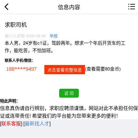
信息内容
求职司机
吴川人才网 2026.08.08
举报
本人男，24岁有c1证，驾龄两年。想求一个年后开货车的工
作，能吃苦，不怕加班。
联系人手机/微信：
(查看需要80金币)
188****9497
点击查看完整信息
特此声明：
信息真伪请自行辨别，求职应聘须谨慎，网站对此不承担任何保
证或连带责任! 希望我们的平台能为您带来更多的便利！
[
联系客服
]
[
最新找人才
]