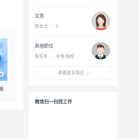
文员
李女士
·
0
其他职位
陈先生
·
中专/技校
查看更多简历
息
微信扫一扫找工作